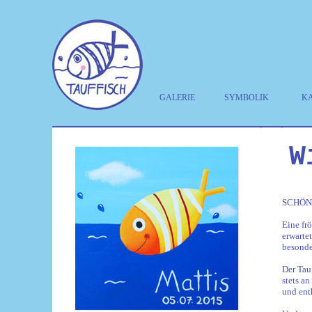
GALERIE
SYMBOLIK
K
W
SCHÖN, 
Eine fr
erwarte
besond
Der Tau
stets a
und ent