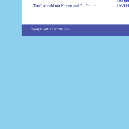
Und nu
TAUFF
Tauffischbild mit Namen und Taufdatum
copyright: tauffisch.de 2006-2026